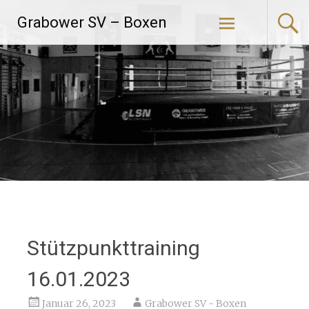
Zum
Grabower SV – Boxen
Inhalt
springen
Stützpunkttraining
16.01.2023
Januar 26, 2023
Grabower SV - Boxen